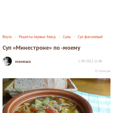
Впузо
Рецепты первых блюд
Супы
Суп фасолевый
Суп «Минестроне» по -моему
манюша
1-09-2012, 11:48
0
голосов