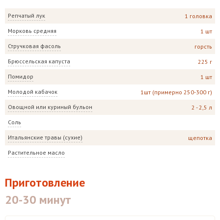
Репчатый лук
1 головка
Морковь средняя
1 шт
Стручковая фасоль
горсть
Брюссельская капуста
225 г
Помидор
1 шт
Молодой кабачок
1шт (примерно 250-300 г)
Овощной или куриный бульон
2 - 2,5 л
Соль
Итальянские травы (сухие)
щепотка
Растительное масло
Приготовление
20-30 минут