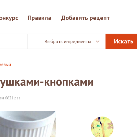
онкурс
Правила
Добавить рецепт
Выбрать ингредиенты
невый
алушками-кнопками
ен 6621 раз