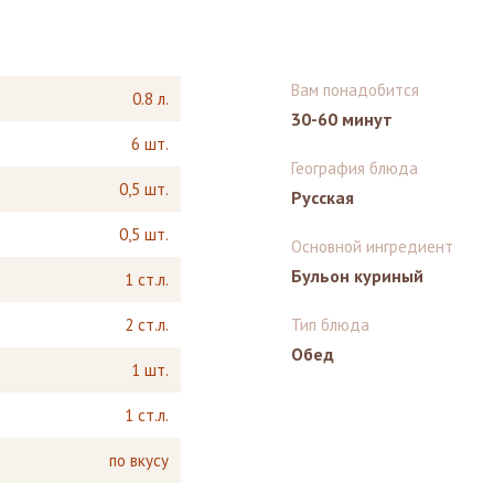
Вам понадобится
0.8 л.
30-60 минут
6 шт.
География блюда
0,5 шт.
Русская
0,5 шт.
Основной ингредиент
Бульон куриный
1 ст.л.
2 ст.л.
Тип блюда
Обед
1 шт.
1 ст.л.
по вкусу