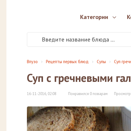
Категории
К
Впузо
Рецепты первых блюд
Супы
Суп греч
Суп с гречневыми г
16-11-2016, 02:08
Понравился 0 поварам
Просмотр