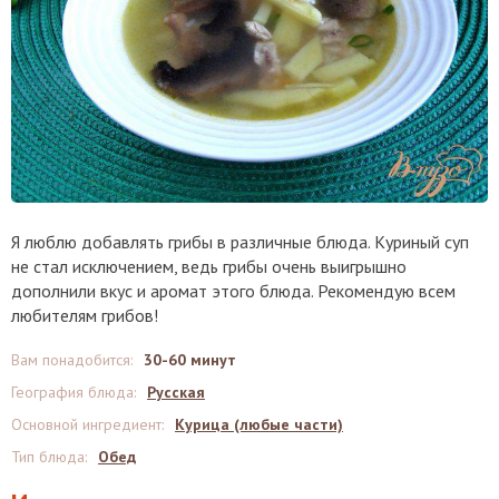
Я люблю добавлять грибы в различные блюда. Куриный суп
не стал исключением, ведь грибы очень выигрышно
дополнили вкус и аромат этого блюда. Рекомендую всем
любителям грибов!
Вам понадобится
:
30-60 минут
География блюда
:
Русская
Основной ингредиент
:
Курица (любые части)
Тип блюда
:
Обед