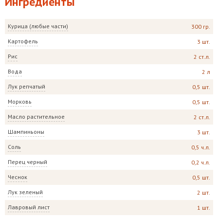
Ингредиенты
Курица (любые части)
300 гр.
Картофель
3 шт.
Рис
2 ст.л.
Вода
2 л
Лук репчатый
0,5 шт.
Морковь
0,5 шт.
Масло растительное
2 ст.л.
Шампиньоны
3 шт.
Соль
0,5 ч.л.
Перец черный
0,2 ч.л.
Чеснок
0,5 шт.
Лук зеленый
2 шт.
Лавровый лист
1 шт.