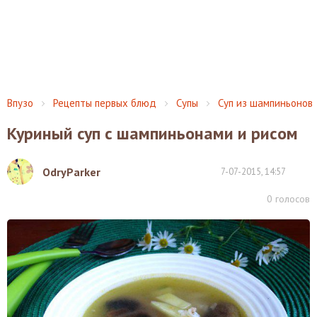
Впузо
Рецепты первых блюд
Супы
Суп из шампиньонов
Куриный суп с шампиньонами и рисом
OdryParker
7-07-2015, 14:57
0
голосов