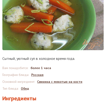
Сытный, уютный суп в холодное время года.
Вам понадобится
:
более 1 часа
География блюда
:
Русская
Основной ингредиент
:
Свинина с мякотью на кости
Тип блюда
:
Обед
Ингредиенты