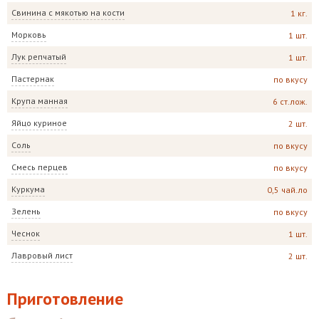
Свинина с мякотью на кости
1 кг.
Морковь
1 шт.
Лук репчатый
1 шт.
Пастернак
по вкусу
Крупа манная
6 ст.лож.
Яйцо куриное
2 шт.
Соль
по вкусу
Смесь перцев
по вкусу
Куркума
0,5 чай.ло
Зелень
по вкусу
Чеснок
1 шт.
Лавровый лист
2 шт.
Приготовление