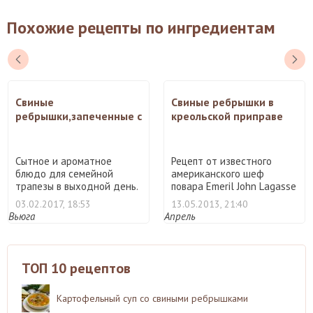
Похожие рецепты по ингредиентам
Свиные
Свиные ребрышки в
ребрышки,запеченные с
креольской приправе
картофелем и тыквой в
рукаве
Сытное и ароматное
Рецепт от известного
блюдо для семейной
американского шеф
трапезы в выходной день.
повара Emeril John Lagasse
Сочны ...
. ...
03.02.2017, 18:53
13.05.2013, 21:40
Вьюга
Апрель
ТОП 10 рецептов
Картофельный суп со свиными ребрышками