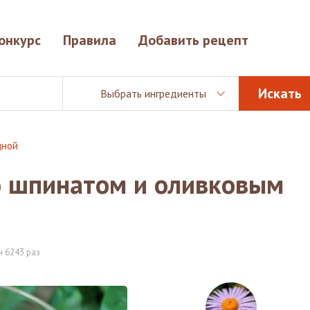
онкурс
Правила
Добавить рецепт
Выбрать ингредиенты
щной
о шпинатом и оливковым
 6243 раз