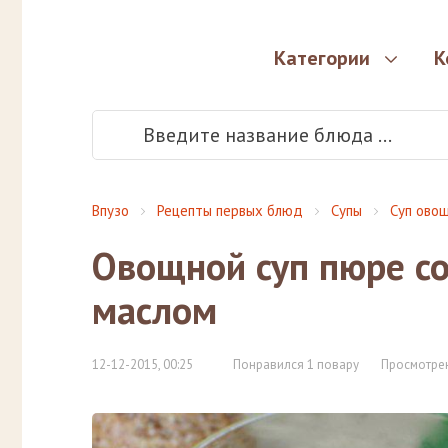
Категории
К
Впузо
Рецепты первых блюд
Супы
Суп ово
Овощной суп пюре с
маслом
12-12-2015, 00:25
Понравился 1 повару
Просмотрен