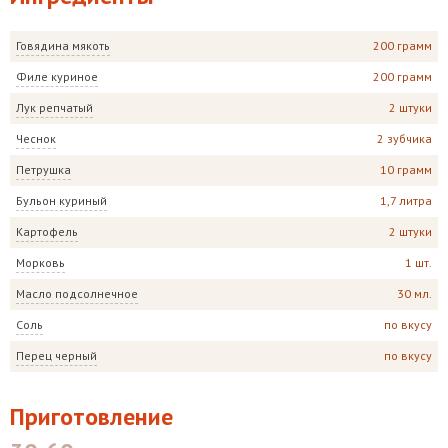
Говядина мякоть
200 грамм
Филе куриное
200 грамм
Лук репчатый
2 штуки
Чеснок
2 зубчика
Петрушка
10 грамм
Бульон куриный
1,7 литра
Картофель
2 штуки
Морковь
1 шт.
Масло подсолнечное
30 мл.
Соль
по вкусу
Перец черный
по вкусу
Приготовление