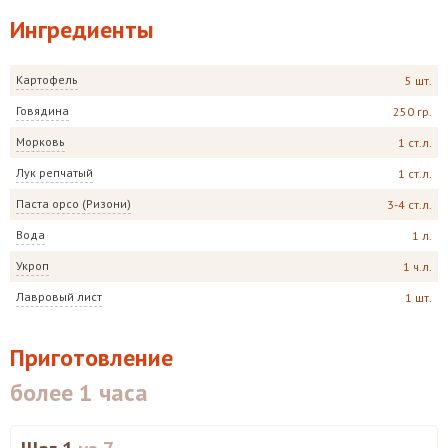
Ингредиенты
Картофель
5 шт.
Говядина
250 гр.
Морковь
1 ст.л.
Лук репчатый
1 ст.л.
Паста орсо (Ризони)
3-4 ст.л.
Вода
1 л.
Укроп
1 ч.л.
Лавровый лист
1 шт.
Приготовление
более 1 часа