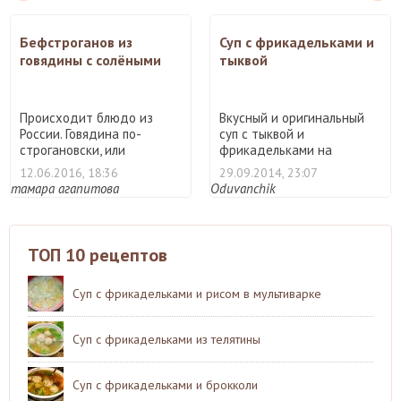
Бефстроганов из
Суп с фрикадельками и
говядины с солёными
тыквой
огурцами
Происходит блюдо из
Вкусный и оригинальный
России. Говядина по-
суп с тыквой и
строгановски, или
фрикадельками на
бефстроган ...
каждый день. ...
12.06.2016, 18:36
29.09.2014, 23:07
тамара агапитова
Oduvanchik
ТОП 10 рецептов
Суп с фрикадельками и рисом в мультиварке
Суп с фрикадельками из телятины
Суп с фрикадельками и брокколи