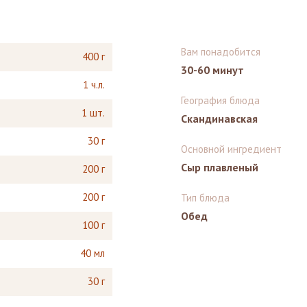
Вам понадобится
400 г
30-60 минут
1 ч.л.
География блюда
1 шт.
Скандинавская
30 г
Основной ингредиент
Сыр плавленый
200 г
200 г
Тип блюда
Обед
100 г
40 мл
30 г