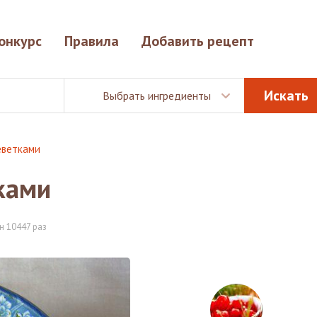
онкурс
Правила
Добавить рецепт
Выбрать ингредиенты
еветками
ками
н 10447 раз