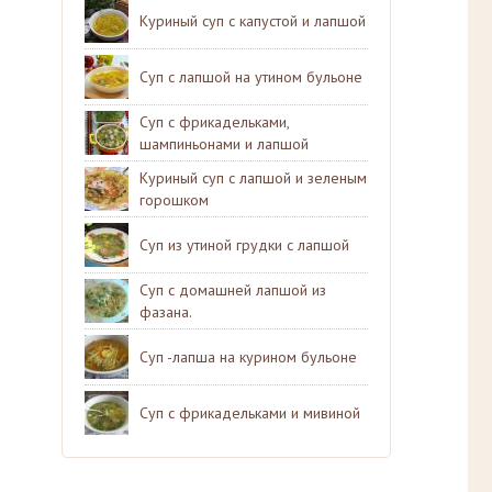
Куриный суп с капустой и лапшой
Суп с лапшой на утином бульоне
Суп с фрикадельками,
шампиньонами и лапшой
Куриный суп с лапшой и зеленым
горошком
Суп из утиной грудки с лапшой
Суп с домашней лапшой из
фазана.
Суп -лапша на курином бульоне
Суп с фрикадельками и мивиной