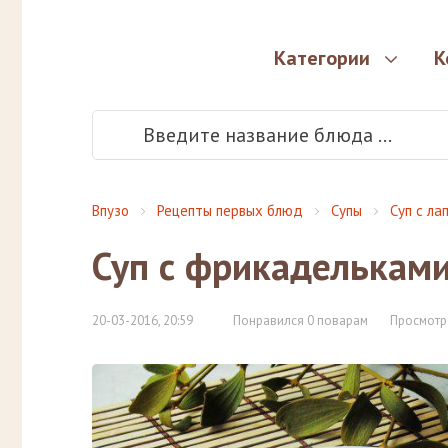
Категории
К
Впузо
Рецепты первых блюд
Супы
Суп с ла
Суп с фрикаделькам
20-03-2016, 20:59
Понравился 0 поварам
Просмотр