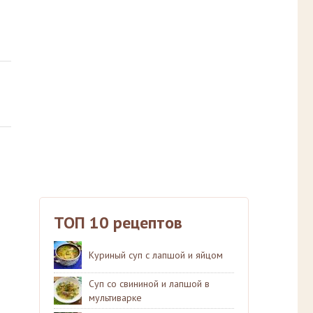
ТОП 10 рецептов
Куриный суп с лапшой и яйцом
Суп со свининой и лапшой в
мультиварке