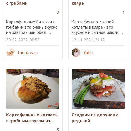
с грибами
кляре
2
3
Картофельные биточки с
Картофельно-сырной
грибами- это очень вкусно
котлеты в кляре - это
на завтрак или обед ...
вкусное и сытное блюдо...
20-02-2022, 08:52
12-11-2021, 21:12
the_dream
Yulia.
Картофельные котлеты
Сэндвич из дерунов с
с грибным соусом из...
редькой
5