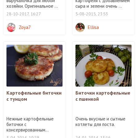
выручалочка для любой
картофеля с добавлением
хозяйки. Оригинальное ...
сыра и зелени очень ...
28-10-2017, 16:27
5-08-2015, 23:53
Zoya7
Ellisa
Картофельные биточки
Биточки картофельные
с тунцом
с пшенкой
Нежные картофельные
Очень вкусные и сытные
биточки с
котлеты для поста.
консервированным...
3-04-2014, 10:29
24-01-2014, 13:16