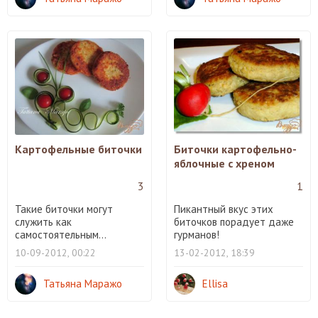
Картофельные биточки
Биточки картофельно-
яблочные с хреном
3
1
Такие биточки могут
Пикантный вкус этих
служить как
биточков порадует даже
самостоятельным...
гурманов!
10-09-2012, 00:22
13-02-2012, 18:39
Татьяна Маражо
Ellisa