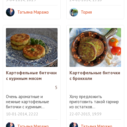
Татьяна Маражо
Тория
Картофельные биточки
Картофельные биточки
с куриным мясом
с брокколи
5
Очень ароматные и
Хочу предложить
нежные картофельные
приготовить такой гарнир
биточки с куриным...
из остатков...
10-01-2014, 22:22
22-07-2013, 19:39
Татьяна Маражо
Татьяна Маражо