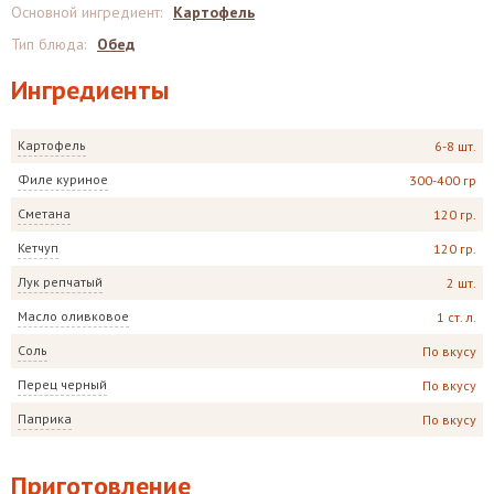
Основной ингредиент
:
Картофель
Тип блюда
:
Обед
Ингредиенты
Картофель
6-8 шт.
Филе куриное
300-400 гр
Сметана
120 гр.
Кетчуп
120 гр.
Лук репчатый
2 шт.
Масло оливковое
1 ст. л.
Соль
По вкусу
Перец черный
По вкусу
Паприка
По вкусу
Приготовление