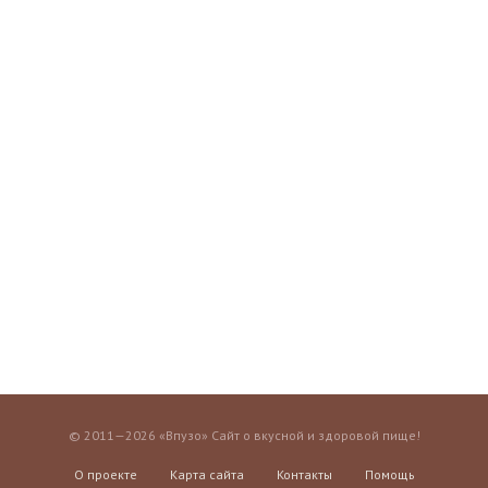
© 2011—2026 «Впузо» Сайт о вкусной и здоровой пище!
О проекте
Карта сайта
Контакты
Помощь