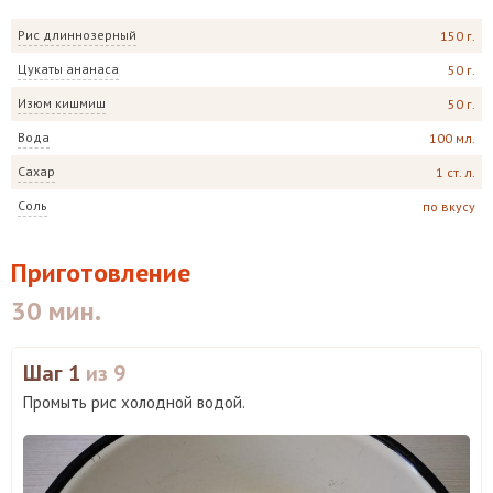
Рис длиннозерный
150 г.
Цукаты ананаса
50 г.
Изюм кишмиш
50 г.
Вода
100 мл.
Сахар
1 ст. л.
Соль
по вкусу
Приготовление
30 мин.
Шаг 1
из 9
Промыть рис холодной водой.