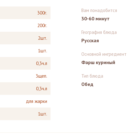
Вам понадобится
300г.
30-60 минут
200г.
География блюда
2шт.
Русская
1шт.
Основной ингредиент
Фарш куриный
0,3ч.л
3щеп.
Тип блюда
Обед
0,3ч.л
для жарки
1шт.