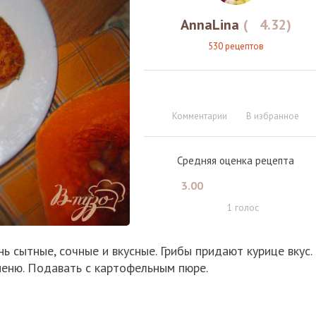
AnnaLina
(
4.32
)
530 рецептов
Комментарии
В избранное
Средняя оценка рецепта
3.00
1
голос
ь сытные, сочные и вкусные. Грибы придают курице вкус.
еню. Подавать с картофельным пюре.