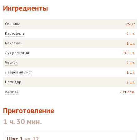
Ингредиенты
Свинина
250 г
Картофель
2 шт.
Баклажан
1 шт.
Лук репчатый
0,5 шт.
Чеснок
2 шт.
Лавровый лист
1 шт.
Помидор
2 шт.
Аджика
2 ст.лож.
Приготовление
1 ч. 30 мин.
Шаг 1
из 12