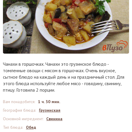
Чанахи в горшочках. Чанахи это грузинское блюдо -
томленные овощи с мясом в горшочках. Очень вкусное,
сытное блюдо на каждый день и на праздничный стол. Для
этого блюда используйте любое мясо - говядину, свинину,
птицу. Готовила 2 порции.
Вам понадобится
:
1 ч. 30 мин.
География блюда
:
Грузинская
Основной ингредиент
:
Свинина
Тип блюда
:
Обед