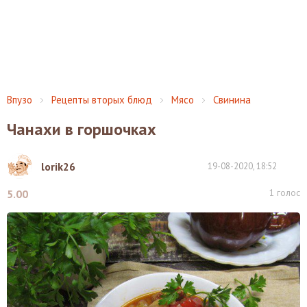
Впузо
Рецепты вторых блюд
Мясо
Свинина
Чанахи в горшочках
lorik26
19-08-2020, 18:52
1
голос
5.00