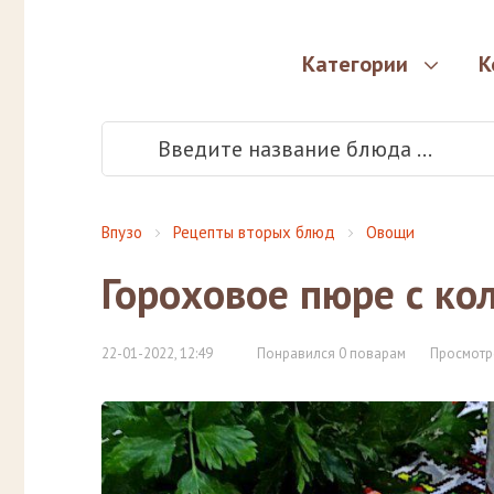
Категории
К
Впузо
Рецепты вторых блюд
Овощи
Гороховое пюре с ко
22-01-2022, 12:49
Понравился 0 поварам
Просмотр