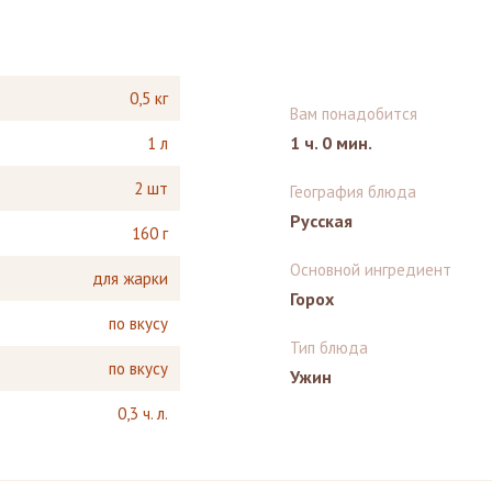
0,5 кг
Вам понадобится
1 ч. 0 мин.
1 л
2 шт
География блюда
Русская
160 г
Основной ингредиент
для жарки
Горох
по вкусу
Тип блюда
по вкусу
Ужин
0,3 ч. л.