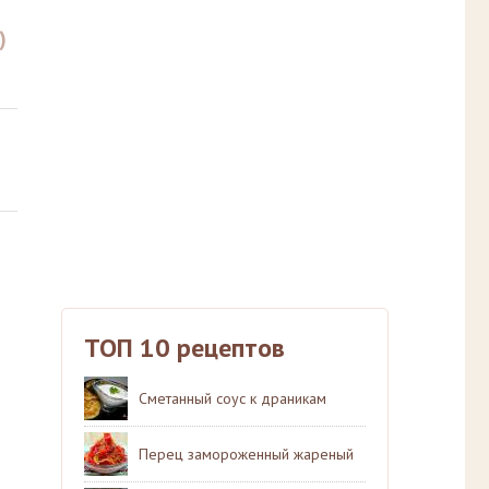
)
ТОП 10 рецептов
Сметанный соус к драникам
Перец замороженный жареный