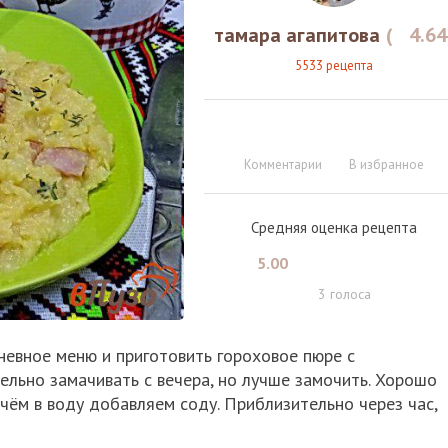
тамара агапитова
(
4.64
5533 рецепта
Комментарии
В избранное
Средняя оценка рецепта
5.00
3
голоса
невное меню и приготовить гороховое пюре с
ельно замачивать с вечера, но лучше замочить. Хорошо
чём в воду добавляем соду. Приблизительно через час,