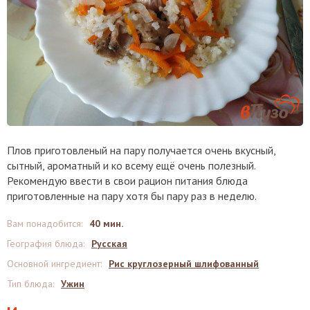
Плов приготовленый на пару получается очень вкусный,
сытный, ароматный и ко всему ещё очень полезный.
Рекомендую ввести в свои рацион питания блюда
приготовленные на пару хотя бы пару раз в неделю.
Вам понадобится
:
40 мин.
География блюда
:
Русская
Основной ингредиент
:
Рис круглозерный шлифованный
Тип блюда
:
Ужин