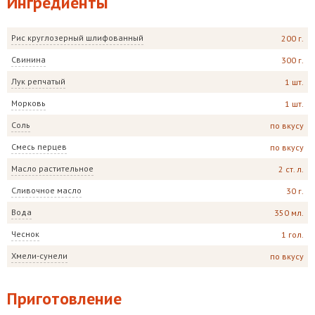
Ингредиенты
Рис круглозерный шлифованный
200 г.
Свинина
300 г.
Лук репчатый
1 шт.
Морковь
1 шт.
Соль
по вкусу
Смесь перцев
по вкусу
Масло растительное
2 ст. л.
Сливочное масло
30 г.
Вода
350 мл.
Чеснок
1 гол.
Хмели-сунели
по вкусу
Приготовление