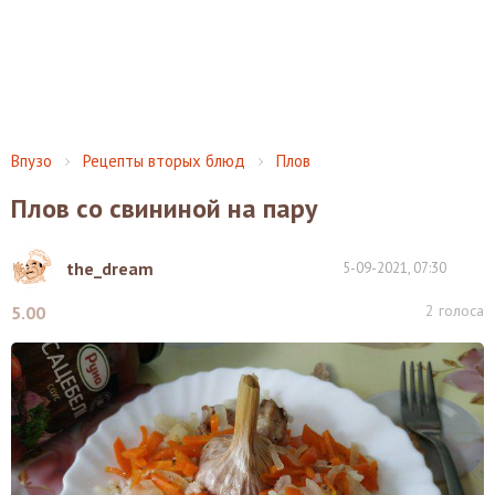
Впузо
Рецепты вторых блюд
Плов
Плов со свининой на пару
the_dream
5-09-2021, 07:30
2
голоса
5.00