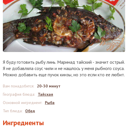
Я буду готовить рыбу линь. Маринад тайский - значит острый.
Я не добавляла соус чили и не нашлось у меня рыбного соуса.
Можно добавить еще пучок кинзы, но это если кто ее любит.
Вам понадобится
:
20-30 минут
География блюда
:
Тайская
Основной ингредиент
:
Рыба
Тип блюда
:
Обед
Ингредиенты