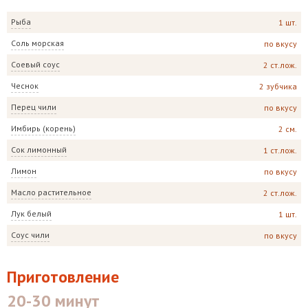
Рыба
1 шт.
Соль морская
по вкусу
Соевый соус
2 ст.лож.
Чеснок
2 зубчика
Перец чили
по вкусу
Имбирь (корень)
2 см.
Сок лимонный
1 ст.лож.
Лимон
по вкусу
Масло растительное
2 ст.лож.
Лук белый
1 шт.
Соус чили
по вкусу
Приготовление
20-30 минут