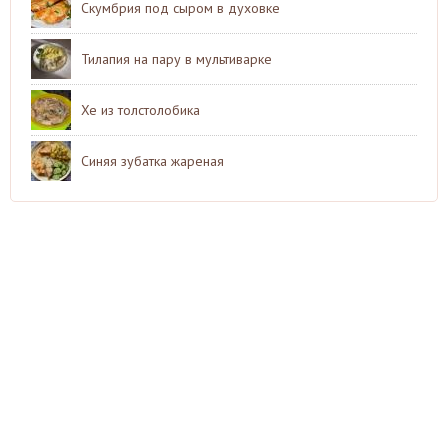
Скумбрия под сыром в духовке
Тилапия на пару в мультиварке
Хе из толстолобика
Синяя зубатка жареная