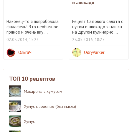
и авокадо
Наконец-то я попробовала
Рецепт Садового салата с
фалафель! Это необычное,
нутом и авокадо я нашла
пряное и очень вку ...
на другом кулинарно ...
02.08.2014, 15:23
28.05.2016, 18:27
ОльгаЧ
OdryParker
ТОП 10 рецептов
Макароны с хумусом
Хумус с зеленью (без масла)
Хумус