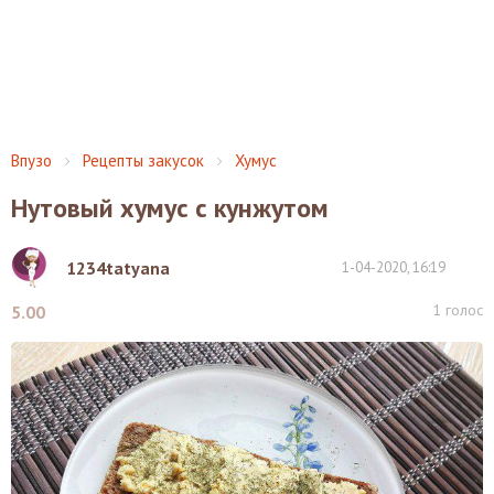
Впузо
Рецепты закусок
Хумус
Нутовый хумус с кунжутом
1234tatyana
1-04-2020, 16:19
1
голос
5.00