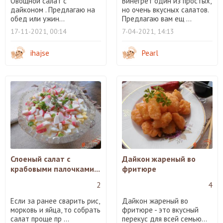
Овощной салат с
Винегрет один из простых,
дайконом . Предлагаю на
но очень вкусных салатов.
обед или ужин...
Предлагаю вам ещ ...
17-11-2021, 00:14
7-04-2021, 14:13
ihajse
Pearl
Слоеный салат с
Дайкон жареный во
крабовыми палочками...
фритюре
2
4
Если за ранее сварить рис,
Дайкон жареный во
морковь и яйца, то собрать
фритюре - это вкусный
салат проще пр ...
перекус для всей семью...