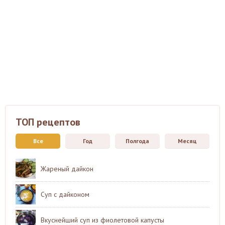
ТОП рецептов
Все
Год
Полгода
Месяц
Жареный дайкон
Суп с дайконом
Вкуснейший суп из фиолетовой капусты