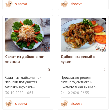
sisoeva
sisoeva
Салат из дайкона по-
Дайкон жареный с
японски
луком
5
2
Салат из дайкона по-
Предлагаю рецепт
японски получается
вкусного, сытного и
сочным, вкусным...
полезного завтрака -...
30-10-2020, 16:53
24-10-2020, 06:55
sisoeva
sisoeva