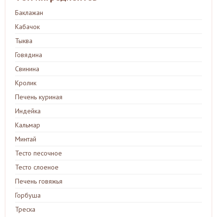
Баклажан
Кабачок
Тыква
Говядина
Свинина
Кролик
Печень куриная
Индейка
Кальмар
Минтай
Тесто песочное
Тесто слоеное
Печень говяжья
Горбуша
Треска