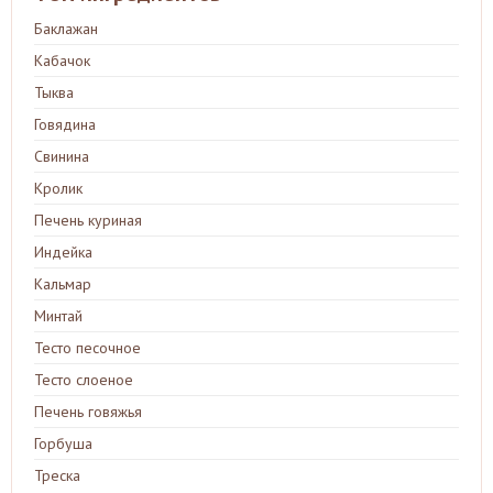
Баклажан
Кабачок
Тыква
Говядина
Свинина
Кролик
Печень куриная
Индейка
Кальмар
Минтай
Тесто песочное
Тесто слоеное
Печень говяжья
Горбуша
Треска