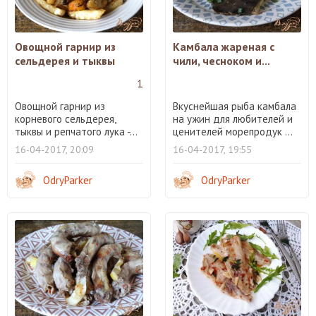
Овощной гарнир из
Камбала жареная с
сельдерея и тыквы
чили, чесноком и...
1
Овощной гарнир из
Вкуснейшая рыба камбала
корневого сельдерея,
на ужин для любителей и
тыквы и репчатого лука -...
ценителей морепродук ...
16-04-2017, 20:09
16-04-2017, 19:55
OdryParker
OdryParker