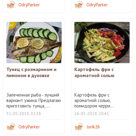
OdryParker
OdryParker
Тунец с розмарином и
Картофель фри с
лимоном в духовке
ароматной солью
Запеченная рыба - лучший
Картофель фри с
вариант ужина. Предлагаю
ароматной солью,
приготовить тунца, ...
помидором черри...
31-05-2019, 01:38
26-03-2019, 20:41
OdryParker
lorik26