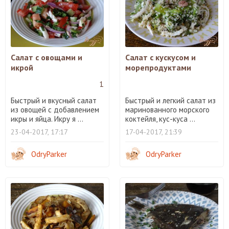
Салат с овощами и
Салат с кускусом и
икрой
морепродуктами
1
Быстрый и вкусный салат
Быстрый и легкий салат из
из овощей с добавлением
маринованного морского
икры и яйца. Икру я ...
коктейля, кус-куса ...
23-04-2017, 17:17
17-04-2017, 21:39
OdryParker
OdryParker