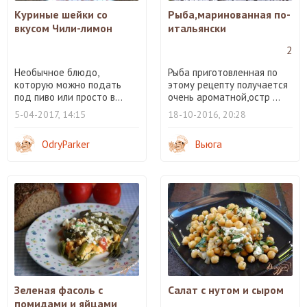
Куриные шейки со
Рыба,маринованная по-
вкусом Чили-лимон
итальянски
2
Необычное блюдо,
Рыба приготовленная по
которую можно подать
этому рецепту получается
под пиво или просто в...
очень ароматной,остр ...
5-04-2017, 14:15
18-10-2016, 20:28
OdryParker
Вьюга
Зеленая фасоль с
Салат с нутом и сыром
помидами и яйцами