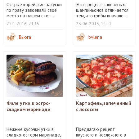
Острые корейские закуски
Этот рецепт запеченых
по праву завоевали своё
шампиньонов отличается
место на нашем стол ...
тем, что грибы вначале ...
7-01-2016, 21:35
28-06-2015, 14:41
Вьюга
bvlena
Филе утки в остро-
Картофель,запеченный
сладком маринаде
с лососем
Нежные кусочки утки в
Предлагаю рецепт
сладко-осторм маринаде,
вкусного и несложного в