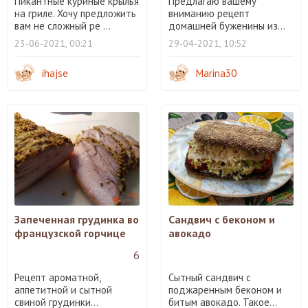
Пикантные куриные крылья
Предлагаю вашему
на гриле. Хочу предложить
вниманию рецепт
вам не сложный ре ...
домашней буженины из...
23-06-2021, 00:21
29-04-2021, 10:52
ihajse
Marina30
Запеченная грудинка во
Сандвич с беконом и
французской горчице
авокадо
6
Рецепт ароматной,
Сытный сандвич с
аппетитной и сытной
поджаренным беконом и
свиной грудинки...
битым авокадо. Такое...