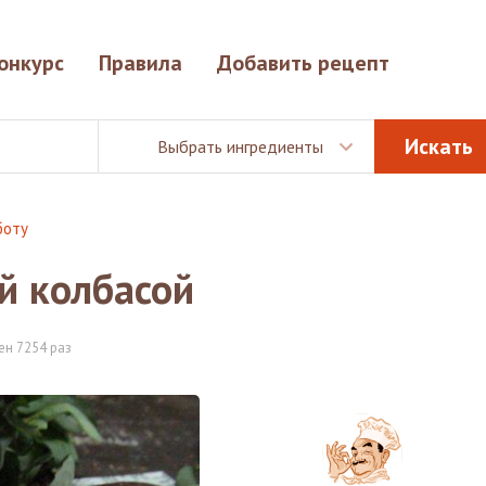
онкурс
Правила
Добавить рецепт
Выбрать ингредиенты
боту
й колбасой
ен 7254 раз