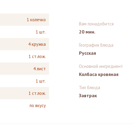
1 колечко
Вам понадобится
20 мин.
1 шт.
4 кружка
География блюда
Русская
1 ст.лож.
Основной ингредиент
4 лист
Колбаса кровяная
1 шт.
Тип блюда
1 ст.лож.
Завтрак
по вкусу