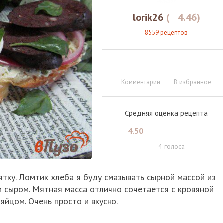
lorik26
(
4.46
)
8559 рецептов
Комментарии
В избранное
Средняя оценка рецепта
4.50
4
голоса
ятку. Ломтик хлеба я буду смазывать сырной массой из
м сыром. Мятная масса отлично сочетается с кровяной
яйцом. Очень просто и вкусно.