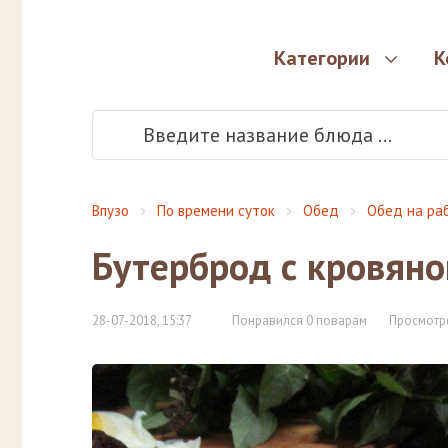
Категории
К
Впузо
По времени суток
Обед
Обед на ра
Бутерброд с кровяно
28-07-2018, 15:37
Понравился 0 поварам
Просмотр