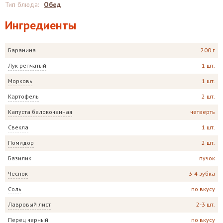
Тип блюда
:
Обед
Ингредиенты
Баранина
200 г
Лук репчатый
1 шт.
Морковь
1 шт.
Картофель
2 шт.
Капуста белокочанная
четверть
Свекла
1 шт.
Помидор
2 шт.
Базилик
пучок
Чеснок
3-4 зубка
Соль
по вкусу
Лавровый лист
2-3 шт.
Перец черный
по вкусу