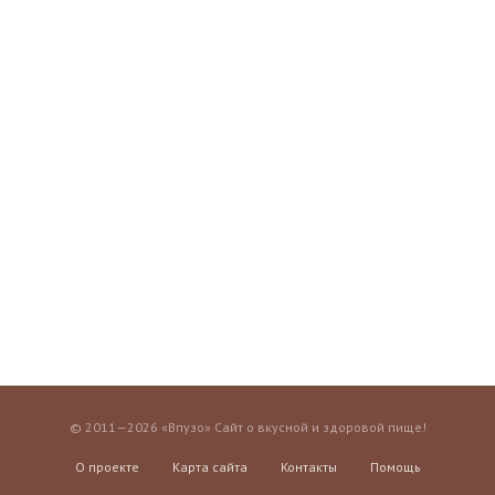
© 2011—2026 «Впузо» Сайт о вкусной и здоровой пище!
О проекте
Карта сайта
Контакты
Помощь