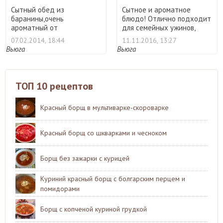
Сытный обед из
Сытное и ароматное
баранины,очень
блюдо! Отлично подходит
ароматный от
для семейных ужинов,
сухофруктов. ...
особ ...
07.02.2014, 18:44
11.11.2016, 13:27
Вьюга
Вьюга
ТОП 10 рецептов
Красный борщ в мультиварке-скороварке
Красный борщ со шкварками и чесноком
Борщ без зажарки с курицей
Куриний красный борщ с болгарским перцем и
помидорами
Борщ с копченой куриной грудкой