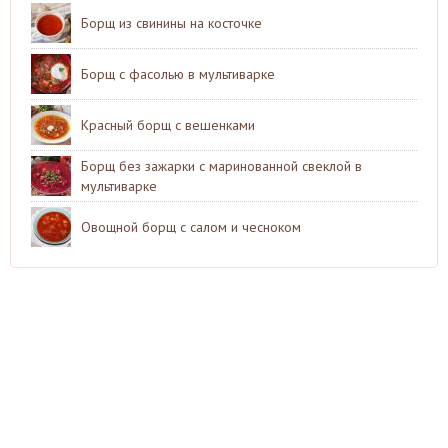
Борщ из свинины на косточке
Борщ с фасолью в мультиварке
Красный борщ с вешенками
Борщ без зажарки с маринованной свеклой в
мультиварке
Овощной борщ с салом и чесноком