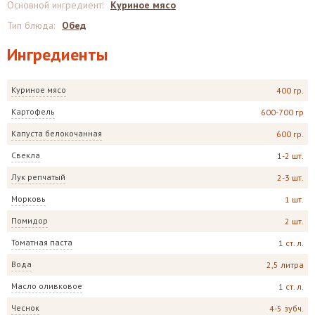
Основной ингредиент
:
Куриное мясо
Тип блюда
:
Обед
Ингредиенты
Куриное мясо
400 гр.
Картофель
600-700 гр
Капуста белокочанная
600 гр.
Свекла
1-2 шт.
Лук репчатый
2-3 шт.
Морковь
1 шт.
Помидор
2 шт.
Томатная паста
1 ст. л.
Вода
2,5 литра
Масло оливковое
1 ст. л.
Чеснок
4-5 зубч.