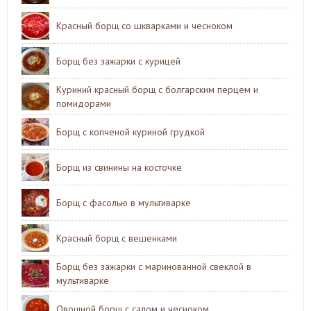
Красный борщ со шкварками и чесноком
Борщ без зажарки с курицей
Куриний красный борщ с болгарским перцем и
помидорами
Борщ с копченой куриной грудкой
Борщ из свинины на косточке
Борщ с фасолью в мультиварке
Красный борщ с вешенками
Борщ без зажарки с маринованной свеклой в
мультиварке
Овощной борщ с салом и чесноком