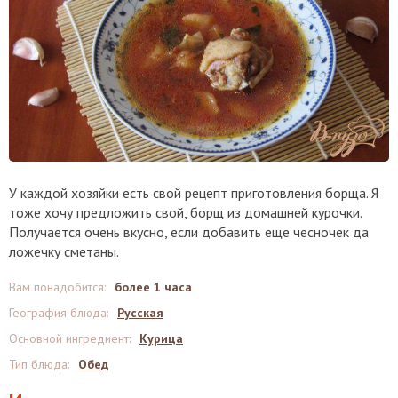
У каждой хозяйки есть свой рецепт приготовления борща. Я
тоже хочу предложить свой, борщ из домашней курочки.
Получается очень вкусно, если добавить еще чесночек да
ложечку сметаны.
Вам понадобится
:
более 1 часа
География блюда
:
Русская
Основной ингредиент
:
Курица
Тип блюда
:
Обед