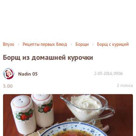
Впузо
Рецепты первых блюд
Борщи
Борщ с курицей
Борщ из домашней курочки
Nadin 05
2-03-2016, 09:06
2
голоса
3.00