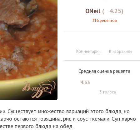
ONeil
(
4.25
)
316 рецептов
Комментарии
В избранное
Средняя оценка рецепта
4.33
3
голоса
зии. Существует множество вариаций этого блюда, но
рчо остаются говядина, рис и соус ткемали. Суп харчо
естве первого блюда на обед.