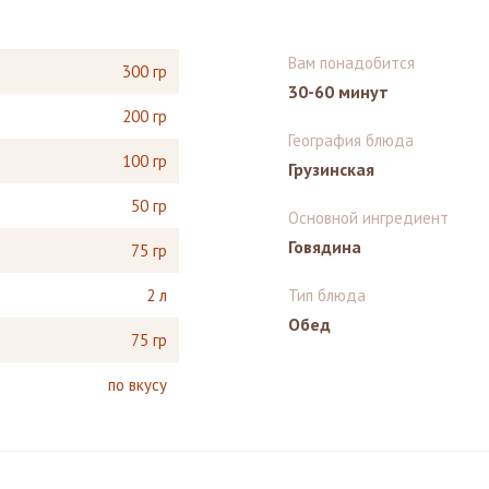
Вам понадобится
300 гр
30-60 минут
200 гр
География блюда
100 гр
Грузинская
50 гр
Основной ингредиент
Говядина
75 гр
2 л
Тип блюда
Обед
75 гр
по вкусу