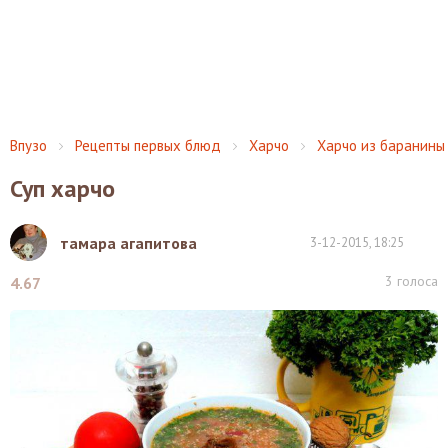
Впузо
Рецепты первых блюд
Харчо
Харчо из баранины
Суп харчо
тамара агапитова
3-12-2015, 18:25
3
голоса
4.67