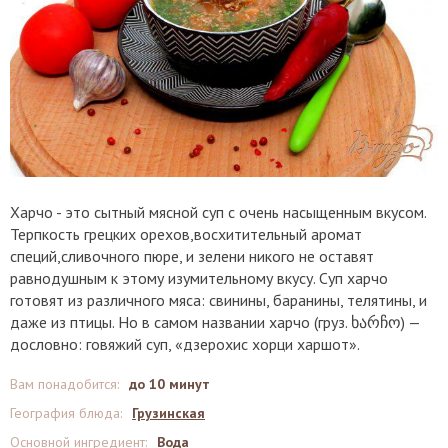
Харчо - это сытный мясной суп с очень насыщенным вкусом.
Терпкость грецких орехов,восхитительный аромат
специй,сливочного пюре, и зелени никого не оставят
равнодушным к этому изумительному вкусу. Суп харчо
готовят из различного мяса: свинины, баранины, телятины, и
даже из птицы. Но в самом названии харчо (груз. ხარჩო) —
дословно: говяжий суп, «дзерохис хорци харшот».
Вам понадобится
:
до 10 минут
География блюда
:
Грузинская
Основной ингредиент
:
Вода