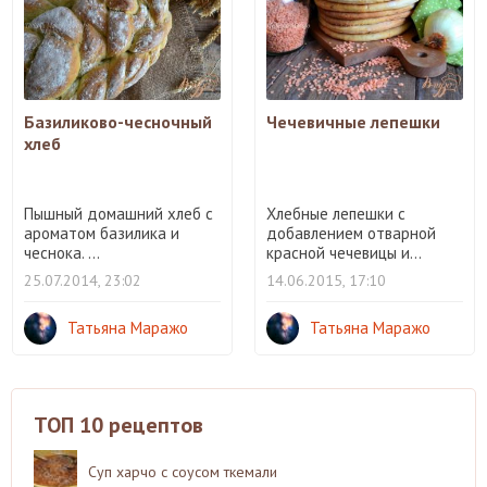
Базиликово-чесночный
Чечевичные лепешки
хлеб
Пышный домашний хлеб с
Хлебные лепешки с
ароматом базилика и
добавлением отварной
чеснока. ...
красной чечевицы и...
25.07.2014, 23:02
14.06.2015, 17:10
Татьяна Маражо
Татьяна Маражо
ТОП 10 рецептов
Суп харчо с соусом ткемали