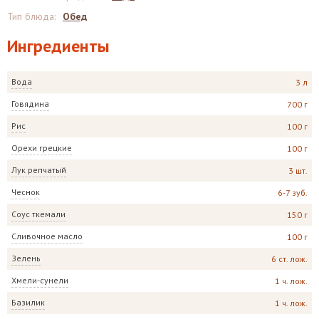
Тип блюда
:
Обед
Ингредиенты
Вода
3 л
Говядина
700 г
Рис
100 г
Орехи грецкие
100 г
Лук репчатый
3 шт.
Чеснок
6-7 зуб.
Соус ткемали
150 г
Сливочное масло
100 г
Зелень
6 ст. лож.
Хмели-сунели
1 ч. лож.
Базилик
1 ч. лож.