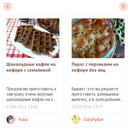
Шоколадные вафли на
Пирог с персиками на
кефире с семолиной
кефире без яиц
Предлагаю приготовить к
Бывает, что вы решаете
завтраку очень вкусные
приготовить домашнюю
шоколадные вафли на к ...
выпечку, а в холодильник...
27.06.2021, 19:20
25.07.2016, 23:57
Yulia.
OdryParker