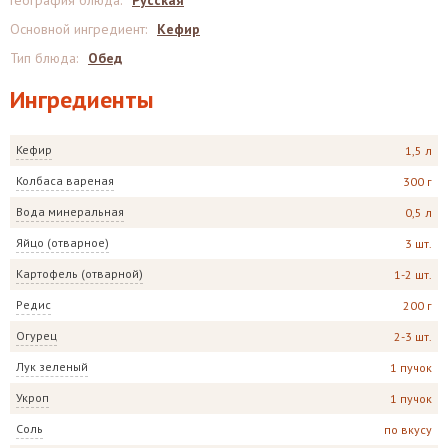
География блюда
:
Русская
Основной ингредиент
:
Кефир
Тип блюда
:
Обед
Ингредиенты
Кефир
1,5 л
Колбаса вареная
300 г
Вода минеральная
0,5 л
Яйцо (отварное)
3 шт.
Картофель (отварной)
1-2 шт.
Редис
200 г
Огурец
2-3 шт.
Лук зеленый
1 пучок
Укроп
1 пучок
Соль
по вкусу