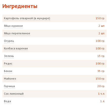
Ингредиенты
Картофель отварной (в мундире)
150 гр.
Яйцо куриное
2 шт.
Яйцо перепелиное
2 шт.
Огурец
100 гр.
Колбаса вареная
100 гр.
Зелень
15 гр.
Редис
100 гр.
Бекон
35 гр.
Майонез
150 гр.
Горчица
20 гр.
Сок лимонный
1 ч.л.
Вода
1 л.