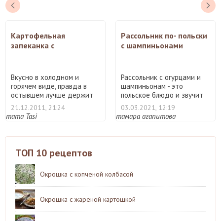
Картофельная
Рассольник по- польски
запеканка с
с шампиньонами
печёночным суфле.
Вкусно в холодном и
Рассольник с огурцами и
горячем виде, правда в
шампиньонам - это
остывшем лучше держит
польское блюдо и звучит
фор ...
он ...
21.12.2011, 21:24
03.03.2021, 12:19
mama Tasi
тамара агапитова
ТОП 10 рецептов
Окрошка с копченой колбасой
Окрошка с жареной картошкой