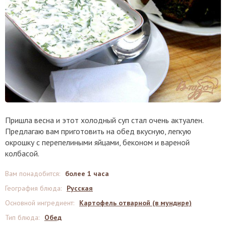
Пришла весна и этот холодный суп стал очень актуален.
Предлагаю вам приготовить на обед вкусную, легкую
окрошку с перепелиными яйцами, беконом и вареной
колбасой.
Вам понадобится
:
более 1 часа
География блюда
:
Русская
Основной ингредиент
:
Картофель отварной (в мундире)
Тип блюда
:
Обед