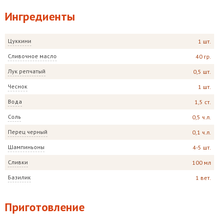
Ингредиенты
Цуккини
1 шт.
Сливочное масло
40 гр.
Лук репчатый
0,5 шт.
Чеснок
1 шт.
Вода
1,5 ст.
Соль
0,5 ч.л.
Перец черный
0,1 ч.л.
Шампиньоны
4-5 шт.
Сливки
100 мл
Базилик
1 вет.
Приготовление