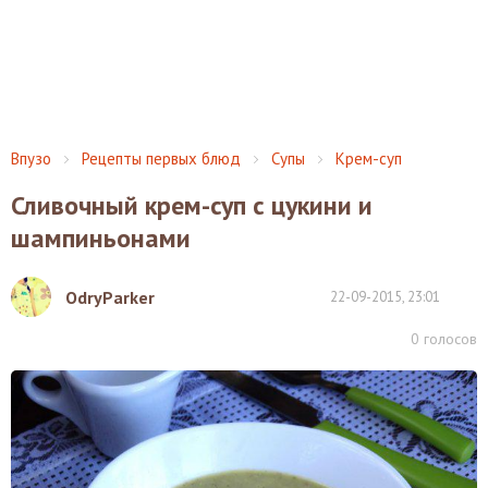
Впузо
Рецепты первых блюд
Супы
Крем-суп
Сливочный крем-суп с цукини и
шампиньонами
OdryParker
22-09-2015, 23:01
0
голосов