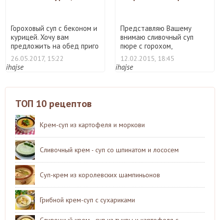
гренками
Гороховый суп с беконом и
Представляю Вашему
курицей. Хочу вам
внимаю сливочный суп
предложить на обед приго
пюре с горохом,
...
прекрасное с ...
26.05.2017, 15:22
12.02.2015, 18:45
ihajse
ihajse
ТОП 10 рецептов
Крем-суп из картофеля и моркови
Сливочный крем - суп со шпинатом и лососем
Суп-крем из королевских шампиньонов
Грибной крем-суп с сухариками
Сливочный крем - суп из тыквы и картофеля с