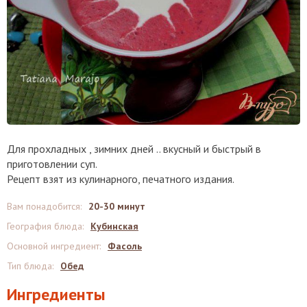
Для прохладных , зимних дней .. вкусный и быстрый в
приготовлении суп.
Рецепт взят из кулинарного, печатного издания.
Вам понадобится
:
20-30 минут
География блюда
:
Кубинская
Основной ингредиент
:
Фасоль
Тип блюда
:
Обед
Ингредиенты