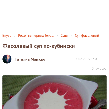
Впузо
Рецепты первых блюд
Супы
Суп фасолевый
Фасолевый суп по-кубински
Татьяна Маражо
4-02-2013, 14:00
0
голосов