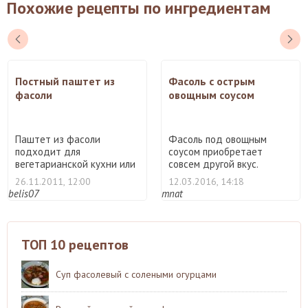
Похожие рецепты по ингредиентам
Постный паштет из
Фасоль с острым
фасоли
овощным соусом
Паштет из фасоли
Фасоль под овощным
подходит для
соусом приобретает
вегетарианской кухни или
совсем другой вкус.
в период пост ...
Пряности и ...
26.11.2011, 12:00
12.03.2016, 14:18
belis07
mnat
ТОП 10 рецептов
Суп фасолевый с солеными огурцами