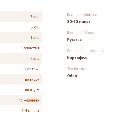
Вам понадобится
3 шт.
30-60 минут
3 см.
География блюда
1 шт.
Русская
3 соцветия
Основной ингредиент
Картофель
2 шт.
1 ст.лож.
Тип блюда
Обед
по вкусу
по вкусу
по желанию
3-4 ст.лож