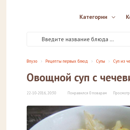
Категории
К
Впузо
Рецепты первых блюд
Супы
Суп из ч
Овощной суп с чечев
22-10-2016, 20:30
Понравился 0 поварам
Просмотр