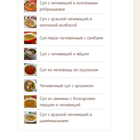
Суп с чечевицей и копчёными
рёбрышками
Суп с красной чечевицей и
копченой колбасой
Суп-пюре чечевичный с грибами
Суп с чечевицей и яйцом
Суп из чечевицы по-грузински
Чечевичный суп с кроликом
Суп из свинины с болгарским
перцем и чечевицей
Суп с красной чечевицей и
шампиньонами