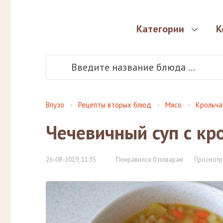
Категории
К
Впузо
Рецепты вторых блюд
Мясо
Крольча
Чечевичный суп с кр
26-08-2019, 11:35
Понравился 0 поварам
Просмотр