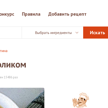
онкурс
Правила
Добавить рецепт
Выбрать ингредиенты
тина
оликом
ен 15486 раз