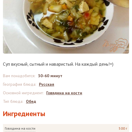
Суп вкусный, сытный и наваристый. На каждый день!=)
Вам понадобится
:
30-60 минут
География блюда
:
Русская
Основной ингредиент
:
Говядина на кости
Тип блюда
:
Обед
Ингредиенты
Говядина на кости
500 г