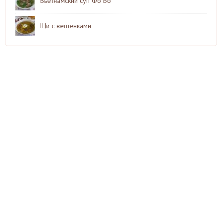
Вьетнамский суп Фо Бо
Щи с вешенками