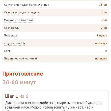
Капуста молодая белокачанная
0.5 шт
Свекла молодая средняя
1 шт
Морковь не молодая
2 шт
Картофель
2 шт
Петрушка
1 пучок
Другая зелень
по вкусу
Соль
п
Перец черный молотый
по вкусу
Приготовление
30-60 минут
Шаг 1
из 6
Для начала вам понадобится отварить плотный бульон на
говяжьем мясе. Можно использовать ту же част, что и