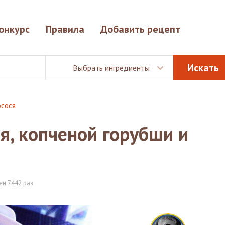
онкурс
Правила
Добавить рецепт
Выбрать ингредиенты
осося
ся, копченой горубши и
ен 7442 раз