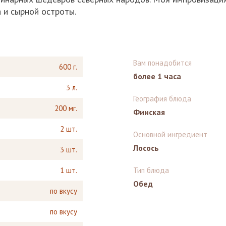
а и сырной остроты.
Вам понадобится
600 г.
более 1 часа
3 л.
География блюда
200 мг.
Финская
2 шт.
Основной ингредиент
Лосось
3 шт.
1 шт.
Тип блюда
Обед
по вкусу
по вкусу