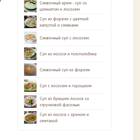
Сливочный крем - суп со
шпинатом и лососем
Суп из форели с цветной
капустой и сливками
Сливочный суп с лососем.
Суп из лосося и толстолобика
Сливочный суп из форели
Суп с лососем и горошком
Суп из брюшек лосося со
стручковой фасолью
Суп из лосося с хреном и
сметаной