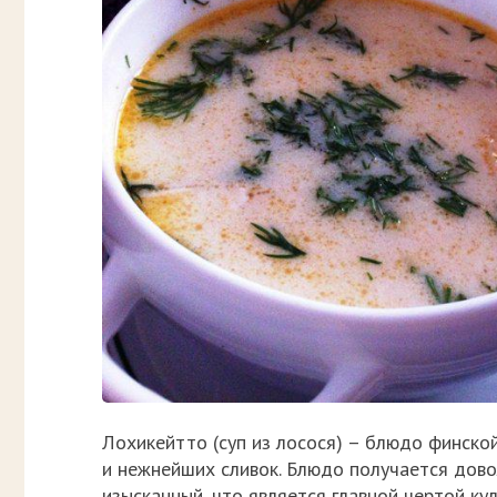
Лохикейтто (суп из лосося) – блюдо финско
и нежнейших сливок. Блюдо получается довол
изысканный, что является главной чертой к