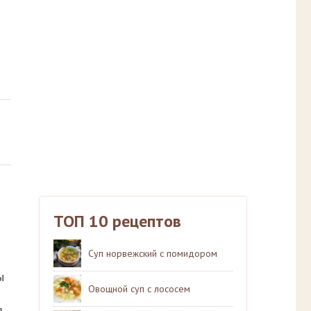
ТОП 10 рецептов
Суп норвежский с помидором
ы
Овощной суп с лососем
я