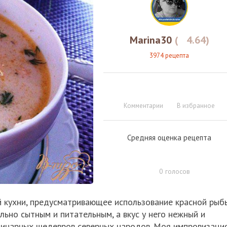
Marina30
(
4.64
)
3974 рецепта
Комментарии
В избранное
Средняя оценка рецепта
0
голосов
й кухни, предусматривающее использование красной рыб
ьно сытным и питательным, а вкус у него нежный и
улинарных шедевров северных народов. Моя импровизаци