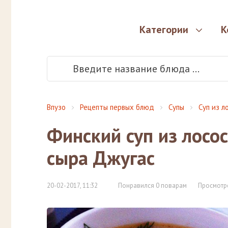
Категории
К
Впузо
Рецепты первых блюд
Супы
Суп из л
Финский суп из лосо
сыра Джугас
20-02-2017, 11:32
Понравился 0 поварам
Просмотр