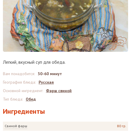
Легкий, вкусный суп для обеда.
Вам понадобится
:
30-60 минут
География блюда
:
Русская
Основной ингредиент
:
Фарш свиной
Тип блюда
:
Обед
Ингредиенты
Свиной фарш
80 гр.