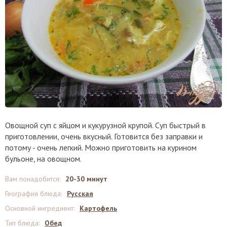
Овощной суп с яйцом и кукурузной крупой. Суп быстрый в
приготовлении, очень вкусный. Готовится без заправки и
потому - очень легкий. Можно приготовить на курином
бульоне, на овощном.
Вам понадобится
:
20-30 минут
География блюда
:
Русская
Основной ингредиент
:
Картофель
Тип блюда
:
Обед