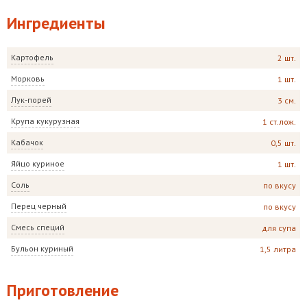
Ингредиенты
Картофель
2 шт.
Морковь
1 шт.
Лук-порей
3 см.
Крупа кукурузная
1 ст.лож.
Кабачок
0,5 шт.
Яйцо куриное
1 шт.
Соль
по вкусу
Перец черный
по вкусу
Смесь специй
для супа
Бульон куриный
1,5 литра
Приготовление