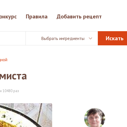
онкурс
Правила
Добавить рецепт
Выбрать ингредиенты
щной
имиста
н 10480 раз