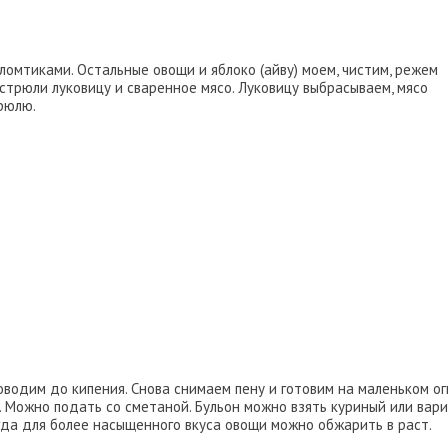
омтиками. Остальные овощи и яблоко (айву) моем, чистим, режем
астрюли луковицу и сваренное мясо. Луковицу выбрасываем, мясо
рюлю.
доводим до кипения. Снова снимаем пену и готовим на маленьком ог
. Можно подать со сметаной. Бульон можно взять куриный или вар
огда для более насыщенного вкуса овощи можно обжарить в раст.