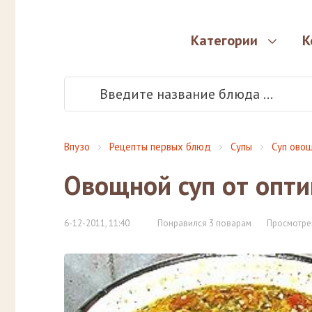
Категории
К
Впузо
Рецепты первых блюд
Супы
Суп ово
Овощной суп от опт
6-12-2011, 11:40
Понравился 3 поварам
Просмотре