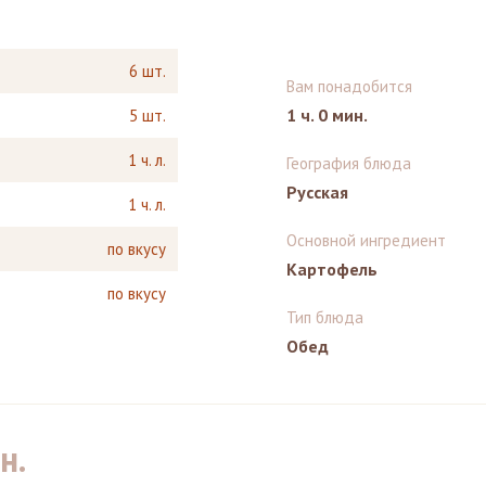
6 шт.
Вам понадобится
1 ч. 0 мин.
5 шт.
1 ч. л.
География блюда
Русская
1 ч. л.
Основной ингредиент
по вкусу
Картофель
по вкусу
Тип блюда
Обед
н.