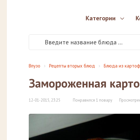
Категории
К
Впузо
Рецепты вторых блюд
Блюда из картоф
Замороженная карт
12-01-2015, 23:25
Понравился 1 повару
Просмотрен