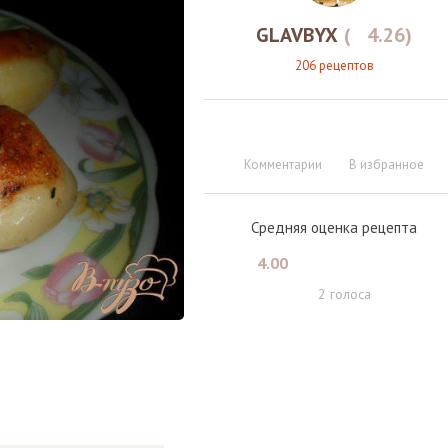
GLAVBYX
(
4.26
)
206 рецептов
Комментарии
В избранное
Средняя оценка рецепта
4.00
2
голоса