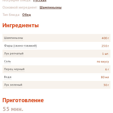
География блюда
:
Русская
Основной ингредиент
:
Шампиньоны
Тип блюда
:
Обед
Ингредиенты
Шампиньоны
400 г
Фарш (свино-говяжий)
250 г
Лук репчатый
1 шт.
Соль
по вкусу
Перец черный
6 г
Вода
80 мл
Лук зеленый
30 г
Приготовление
55 мин.