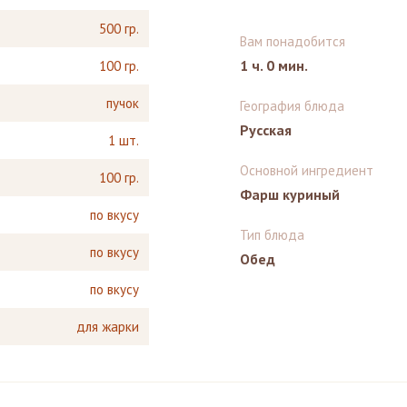
500 гр.
Вам понадобится
1 ч. 0 мин.
100 гр.
пучок
География блюда
Русская
1 шт.
Основной ингредиент
100 гр.
Фарш куриный
по вкусу
Тип блюда
по вкусу
Обед
по вкусу
для жарки