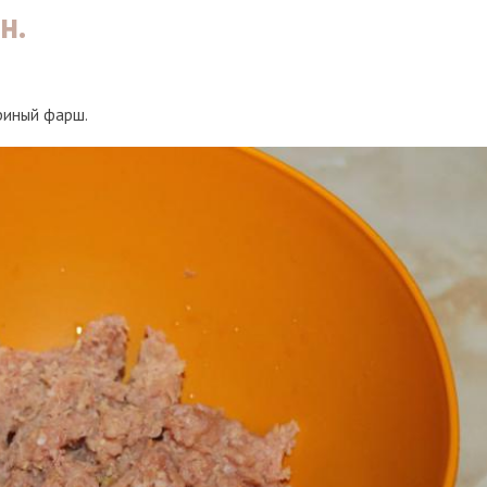
н.
риный фарш.