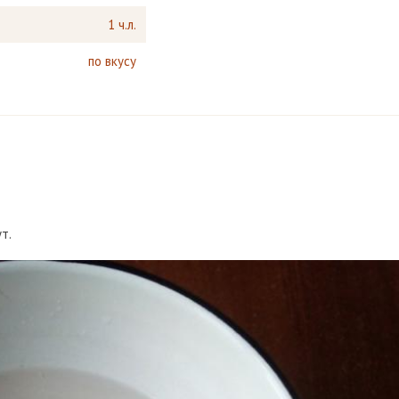
1 ч.л.
по вкусу
т.