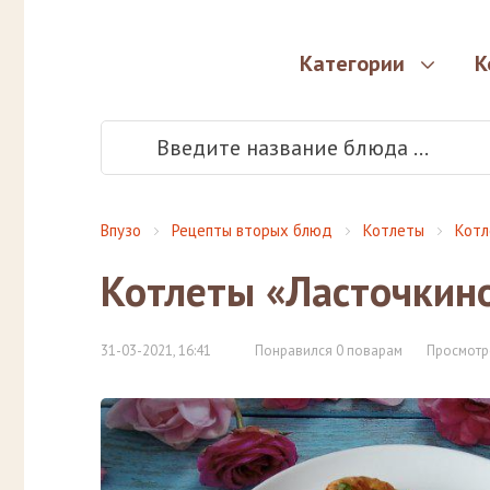
Категории
К
Впузо
Рецепты вторых блюд
Котлеты
Котл
Котлеты «Ласточкино
31-03-2021, 16:41
Понравился 0 поварам
Просмотр