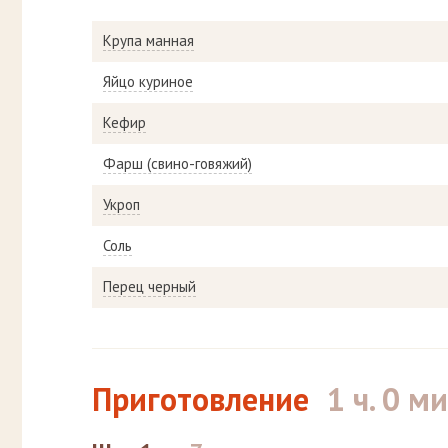
Крупа манная
Яйцо куриное
Кефир
Фарш (свино-говяжий)
Укроп
Соль
Перец черный
Приготовление
1 ч. 0 ми