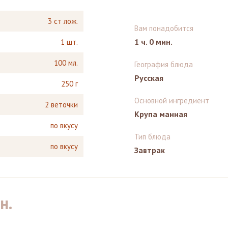
3 ст лож.
Вам понадобится
1 ч. 0 мин.
1 шт.
100 мл.
География блюда
Русская
250 г
Основной ингредиент
2 веточки
Крупа манная
по вкусу
Тип блюда
по вкусу
Завтрак
н.