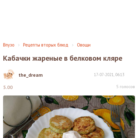
Впузо
Рецепты вторых блюд
Овощи
Кабачки жареные в белковом кляре
the_dream
17-07-2021, 06:13
5
голосов
5.00