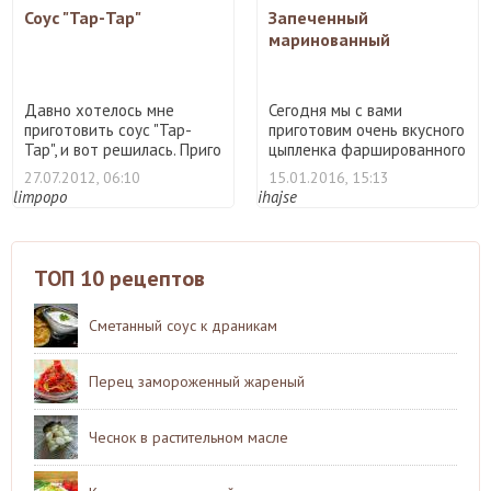
Соус "Тар-Тар"
Запеченный
маринованный
цыпленок с картофелем
Давно хотелось мне
Сегодня мы с вами
приготовить соус "Тар-
приготовим очень вкусного
Тар", и вот решилась. Приго
цыпленка фаршированного
...
...
27.07.2012, 06:10
15.01.2016, 15:13
limpopo
ihajse
ТОП 10 рецептов
Сметанный соус к драникам
Перец замороженный жареный
Чеснок в растительном масле