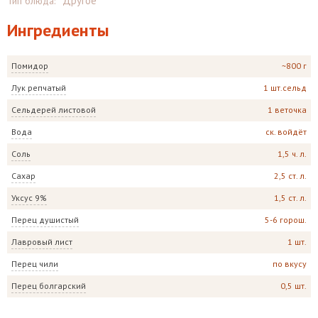
Другое
Тип блюда
:
Ингредиенты
Помидор
~800 г
Лук репчатый
1 шт.сельд
Сельдерей листовой
1 веточка
Вода
ск. войдёт
Соль
1,5 ч. л.
Сахар
2,5 ст. л.
Уксус 9%
1,5 ст. л.
Перец душистый
5-6 горош.
Лавровый лист
1 шт.
Перец чили
по вкусу
Перец болгарский
0,5 шт.