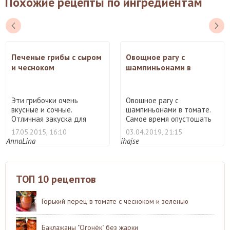
Похожие рецепты по ингредиентам
Печеные грибы с сыром
Овощное рагу с
и чесноком
шампиньонами в
томате
Эти грибочки очень
Овощное рагу с
вкусные и сочные.
шампиньонами в томате.
Отличная закуска для
Самое время опустошать
празднично ...
морозил ...
17.05.2015, 16:10
03.04.2019, 21:15
AnnaLina
ihajse
ТОП 10 рецептов
Горький перец в томате с чесноком и зеленью
Баклажаны "Огонёк" без жарки