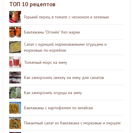
ТОП 10 рецептов
Горький перец в томате с чесноком и зеленью
Баклажаны "Огонёк" без жарки
Салат с курицей, маринованными огурцами и
морковью по-корейски
Томатный морс на зиму
Как заморозить свеклу на зиму для салатов
Как заморозить огурцы на зиму
Баклажаны с картофелем по китайски
Пикантный салат из баклажана с морковью и перцем