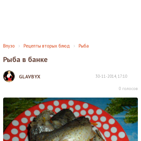
Впузо
Рецепты вторых блюд
Рыба
Рыба в банке
GLAVBYX
30-11-2014, 17:10
0
голосов