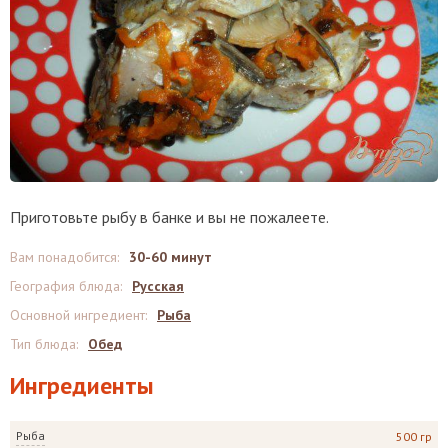
Приготовьте рыбу в банке и вы не пожалеете.
Вам понадобится
:
30-60 минут
География блюда
:
Русская
Основной ингредиент
:
Рыба
Тип блюда
:
Обед
Ингредиенты
Рыба
500 гр