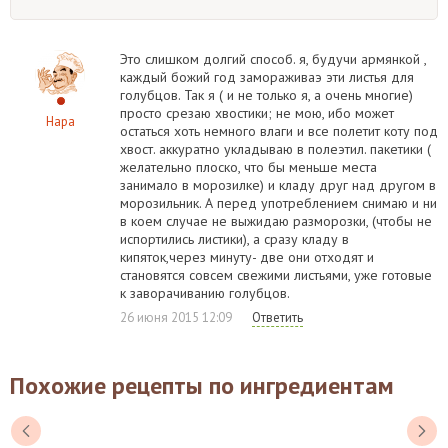
Это слишком долгий способ. я, будучи армянкой ,
каждый божий год замораживаэ эти листья для
голубцов. Так я ( и не только я, а очень многие)
просто срезаю хвостики; не мою, ибо может
Нара
остаться хоть немного влаги и все полетит коту под
хвост. аккуратно укладываю в полеэтил. пакетики (
желательно плоско, что бы меньше места
занимало в морозилке) и кладу друг над другом в
морозильник. А перед употреблением снимаю и ни
в коем случае не выжидаю разморозки, (чтобы не
испортились листики), а сразу кладу в
кипяток,через минуту- две они отходят и
становятся совсем свежими листьями, уже готовые
к заворачиванию голубцов.
26 июня 2015 12:09
Ответить
Похожие рецепты по ингредиентам