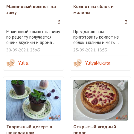
Малиновый компот на
Компот из яблок и
зиму
малины
5
3
Малиновый компот на зиму
Предлагаю вам
по рецепту получается
приготовить компот из
очень вкусным и арома ...
яблок, малины и мяты...
30-09-2021, 23:43
25-09-2021, 18:33
Yulia.
YulyaMukuta
Творожный десерт в
Открытый ягодный
шоколадном...
пирог