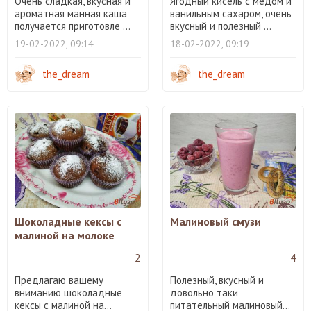
Очень сладкая, вкусная и
Ягодный кисель с медом и
ароматная манная каша
ванильным сахаром, очень
получается приготовле ...
вкусный и полезный ...
19-02-2022, 09:14
18-02-2022, 09:19
the_dream
the_dream
Шоколадные кексы с
Малиновый смузи
малиной на молоке
2
4
Предлагаю вашему
Полезный, вкусный и
вниманию шоколадные
довольно таки
кексы с малиной на...
питательный малиновый...