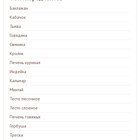
Баклажан
Кабачок
Тыква
Говядина
Свинина
Кролик
Печень куриная
Индейка
Кальмар
Минтай
Тесто песочное
Тесто слоеное
Печень говяжья
Горбуша
Треска