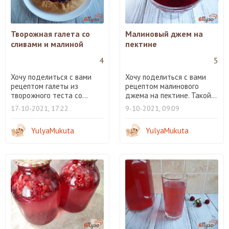
Творожная галета со
Малиновый джем на
сливами и малиной
пектине
4
5
Хочу поделиться с вами
Хочу поделиться с вами
рецептом галеты из
рецептом малинового
творожного теста со...
джема на пектине. Такой...
17-10-2021, 17:22
9-10-2021, 09:09
YulyaMukuta
YulyaMukuta