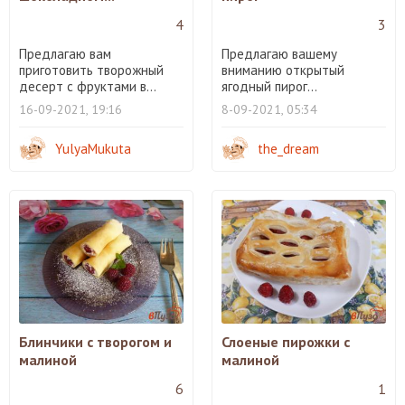
4
3
Предлагаю вам
Предлагаю вашему
приготовить творожный
вниманию открытый
десерт с фруктами в...
ягодный пирог...
16-09-2021, 19:16
8-09-2021, 05:34
YulyaMukuta
the_dream
Блинчики с творогом и
Слоеные пирожки с
малиной
малиной
6
1